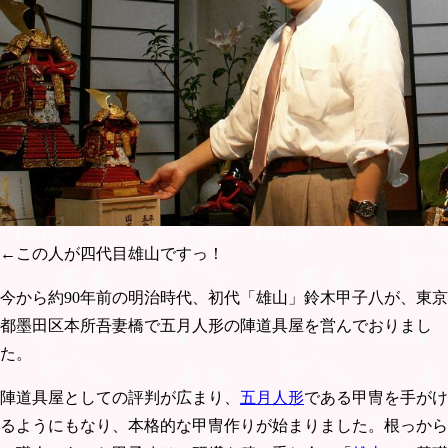
←この人が四代目雄山ですっ！
今から約90年前の明治時代、初代「雄山」鈴木甲子八が、東京
都墨田区本所吾妻橋で五月人形の陣道具屋を営んでおりまし
た。
陣道具屋としての評判が広まり、
五月人形
である甲冑を手がけ
るようにもなり、本格的な甲冑作りが始まりました。根っから