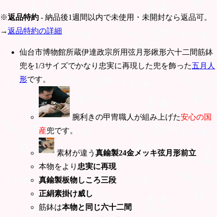
※
返品特約
- 納品後1週間以内で未使用・未開封なら返品可。
→
返品特約の詳細
仙台市博物館所蔵伊達政宗所用弦月形鍬形六十二間筋鉢
兜を1/3サイズでかなり忠実に再現した兜を飾った
五月人
形
です。
腕利きの甲冑職人が組み上げた
安心の国
産
兜です。
素材が違う
真鍮製24金メッキ弦月形前立
本物をより
忠実に再現
真鍮製板物しころ三段
正絹素掛け威し
筋鉢は
本物と同じ六十二間