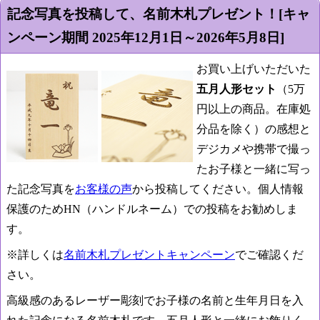
記念写真を投稿して、名前木札プレゼント！[キャ
ンペーン期間
2025年12月1日～2026年5月8日
]
お買い上げいただいた
五月人形セット
（5万
円以上の商品。在庫処
分品を除く）の感想と
デジカメや携帯で撮っ
たお子様と一緒に写っ
た記念写真を
お客様の声
から投稿してください。個人情報
保護のためHN（ハンドルネーム）での投稿をお勧めしま
す。
※詳しくは
名前木札プレゼントキャンペーン
でご確認くだ
さい。
高級感のあるレーザー彫刻でお子様の名前と生年月日を入