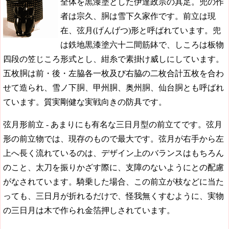
全体を黒漆塗とした伊達政宗の具足。兜の作
者は宗久、胴は雪下久家作です。前立は現
在、弦月(げんげつ)形と呼ばれています。兜
は鉄地黒漆塗六十二間筋鉢で、しころは板物
四段の笠じころ形式とし、紺糸で素掛け威しにしています。
五枚胴は前・後・左脇各一枚及び右脇の二枚合計五枚を合わ
せて造られ、雪ノ下胴、甲州胴、奥州胴、仙台胴とも呼ばれ
ています。質実剛健な実戦向きの防具です。
弦月形前立 - あまりにも有名な三日月型の前立てです。弦月
形の前立物では、現存のもので最大です。弦月が右手から左
上へ長く流れているのは、デザイン上のバランスはもちろん
のこと、太刀を振りかざす際に、支障のないようにとの配慮
がなされています。騎乗した場合、この前立が枝などに当た
っても、三日月が折れるだけで、怪我無くすむように、実物
の三日月は木で作られ金箔押しされています。