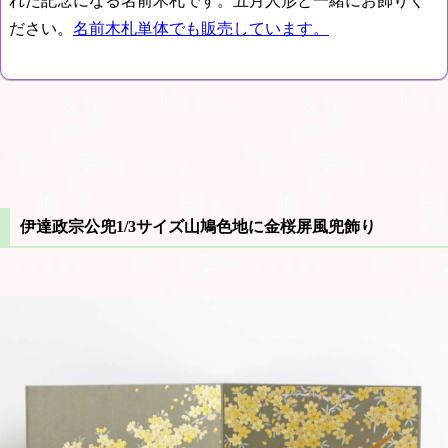
れた記念になる名前木札です。五月人形と一緒にお飾りく
ださい。
名前木札単体でも販売しています。
伊達政宗公兜1/3サイズ山鳩色地に金桜屏風兜飾り