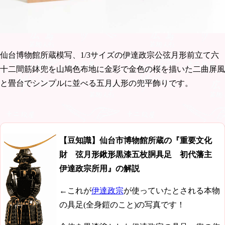
仙台博物館所蔵模写、1/3サイズの伊達政宗公弦月形前立て六
十二間筋鉢兜を山鳩色布地に金彩で金色の桜を描いた二曲屏風
と畳台でシンプルに並べる五月人形の兜平飾りです。
【豆知識】仙台市博物館所蔵の『重要文化
財 弦月形鍬形黒漆五枚胴具足 初代藩主
伊達政宗所用』の解説
←これが
伊達政宗
が使っていたとされる本物
の具足(全身鎧のこと)の写真です！