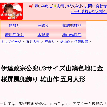
鎧飾り
兜飾り
収納兜飾り
着用兜飾り
木製兜
雄山作鎧兜
トップページ
＞
五月人形
＞
兜飾り
＞
雄山作
＞
伊達政宗
＞
伊達政宗公兜1/3サイズ山鳩色地に金
桜屏風兜飾り 雄山作 五月人形
当店では、製作技術が優れ、かっこよく、アフターも抜群の『