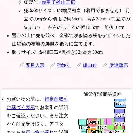
兜製作 -
鈴甲子雄山工房
兜本体サイズ - 1/3縮尺相当（着用できません） 前
立ての端から端まで約34cm、高さ24cm（前立ての
先まで）、左右のしころの幅16.5cm、前後16cm
畳台の上に兜を並べ、金彩で咲き誇る桜をデザインした
山鳩色の布地の屏風を後ろに立てます。
飾りサイズ - 約間口52×奥行き32×高さ30cm
五月人形
兜飾り
雄山作
伊達政宗
通常配送商品送料
お買い物の前に、
特定商取引
に基づく表示
でお取引の詳細
をご確認ください。また注文
から商品受け取り、アフター
までを
お買い物の流れ
で説明