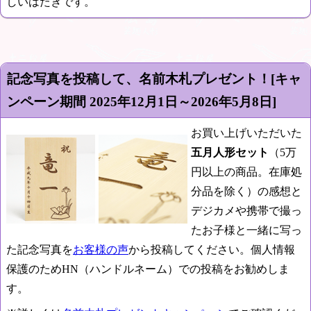
しいはたきです。
記念写真を投稿して、名前木札プレゼント！[キャ
ンペーン期間
2025年12月1日～2026年5月8日
]
お買い上げいただいた
五月人形セット
（5万
円以上の商品。在庫処
分品を除く）の感想と
デジカメや携帯で撮っ
たお子様と一緒に写っ
た記念写真を
お客様の声
から投稿してください。個人情報
保護のためHN（ハンドルネーム）での投稿をお勧めしま
す。