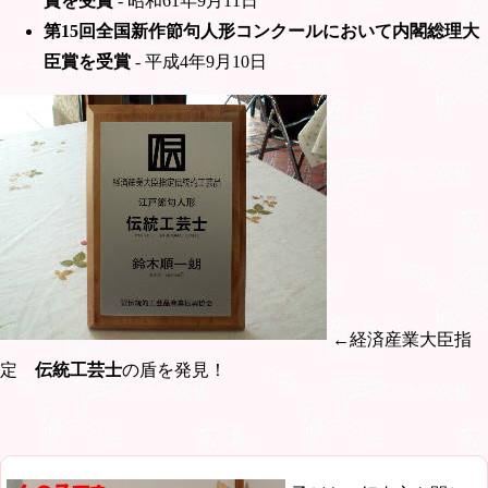
賞を受賞
- 昭和61年9月11日
第15回全国新作節句人形コンクールにおいて内閣総理大
臣賞を受賞
- 平成4年9月10日
←経済産業大臣指
定
伝統工芸士
の盾を発見！