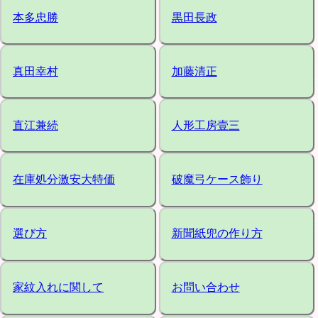
本多忠勝
黒田長政
真田幸村
加藤清正
直江兼続
人形工房壹三
在庫処分激安大特価
破魔弓ケース飾り
選び方
新聞紙兜の作り方
家紋入れに関して
お問い合わせ