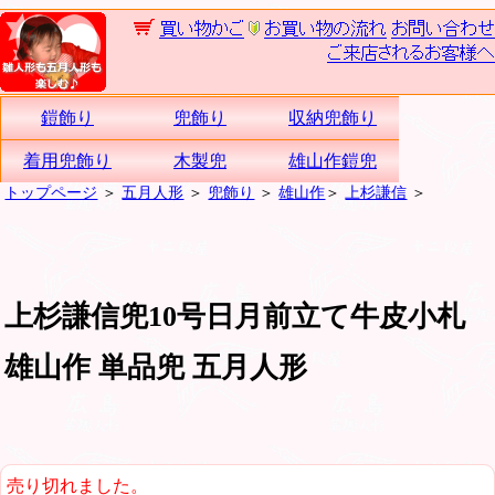
鎧飾り
兜飾り
収納兜飾り
着用兜飾り
木製兜
雄山作鎧兜
トップページ
＞
五月人形
＞
兜飾り
＞
雄山作
＞
上杉謙信
＞
上杉謙信兜10号日月前立て牛皮小札
雄山作 単品兜 五月人形
売り切れました。