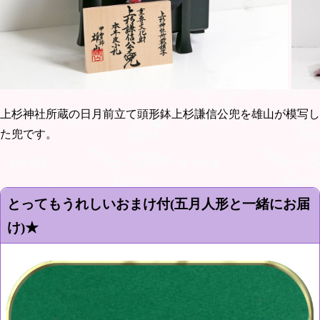
上杉神社所蔵の日月前立て頭形鉢上杉謙信公兜を雄山が模写し
た兜です。
とってもうれしいおまけ付(五月人形と一緒にお届
け)★