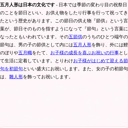
五月人形は日本の文化です
- 日本では季節の変わり目の祝祭日
のことを節日といい、お供え物をしたり行事を行って祝ってき
たという歴史があります。この節日の供え物『節供』という言
葉が、節日そのものを指すようになって『節句』という言葉に
なったともいわれています。その
五節供
のうちのひとつ端午の
節句は、男の子の節供として内には
五月人形
を飾り、外には鯉
のぼりや
五月幟
をたて、
お子様の成長を喜ぶお祝いの行事
とし
て生活に定着しています。とりわけ
お子様がはじめて迎える節
句を初節句
といい盛大にお祝いします。また、女の子の初節句
は、
雛人形
を飾ってお祝いします。