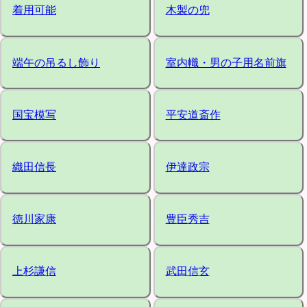
着用可能
木製の兜
端午の吊るし飾り
室内幟・男の子用名前旗
国宝模写
平安道斎作
織田信長
伊達政宗
徳川家康
豊臣秀吉
上杉謙信
武田信玄