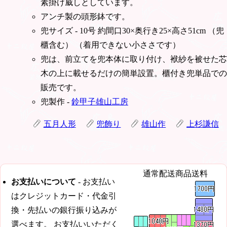
素掛け威しとしています。
アンチ製の頭形鉢です。
兜サイズ - 10号 約間口30×奥行き25×高さ51cm （兜
櫃含む） （着用できない小ささです）
兜は、前立てを兜本体に取り付け、袱紗を被せた芯
木の上に載せるだけの簡単設置。櫃付き兜単品での
販売です。
兜製作 -
鈴甲子雄山工房
五月人形
兜飾り
雄山作
上杉謙信
通常配送商品送料
お支払いについて
- お支払い
はクレジットカード・代金引
換・先払いの銀行振り込みが
選べます。 お支払いいただく