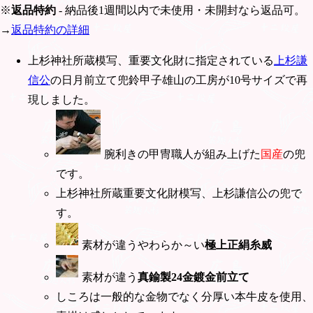
※
返品特約
- 納品後1週間以内で未使用・未開封なら返品可。
→
返品特約の詳細
上杉神社所蔵模写、重要文化財に指定されている
上杉謙
信公
の日月前立て兜鈴甲子雄山の工房が10号サイズで再
現しました。
腕利きの甲冑職人が組み上げた
国産
の兜
です。
上杉神社所蔵重要文化財模写、上杉謙信公の兜で
す。
素材が違うやわらか～い
極上正絹糸威
素材が違う
真鍮製24金鍍金前立て
しころは一般的な金物でなく分厚い本牛皮を使用、