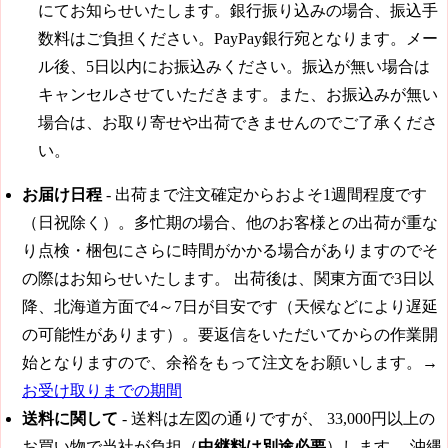
にてお知らせいたします。銀行振り込みの場合、振込手
数料はご負担ください。PayPay銀行宛となります。メー
ル後、5日以内にお振込みください。振込が無い場合は
キャンセルさせていただきます。また、お振込みが無い
場合は、お取り寄せや出荷できませんのでご了承くださ
い。
お届け日程
-
出荷まで注文確定からおよそ1週間程度です
（日祝除く）。
多忙期の場合、他のお客様との出荷が重な
り点検・梱包にさらに時間がかかる場合がありますのでそ
の際はお知らせいたします。 出荷後は、関東方面で3日以
降、北海道方面で4～7日が目安です（天候などにより遅延
の可能性があります）。要返信をいただいてからの作業開
始となりますので、余裕をもって注文をお願いします。→
お受け取りまでの期間
送料に関して
- 送料は左図の通りですが、
33,000円
以上の
お買い物で当社が負担（
中継料は別途必要
）します。 沖縄