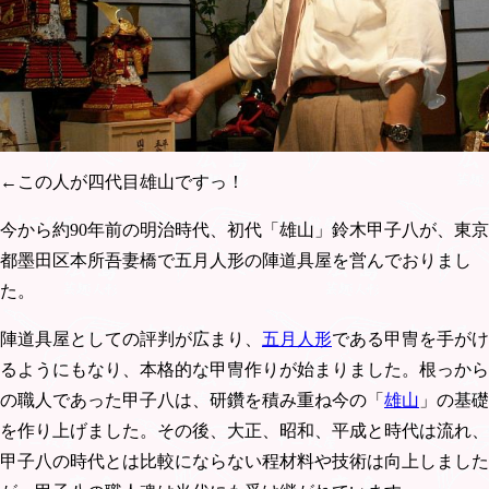
←この人が四代目雄山ですっ！
今から約90年前の明治時代、初代「雄山」鈴木甲子八が、東京
都墨田区本所吾妻橋で五月人形の陣道具屋を営んでおりまし
た。
陣道具屋としての評判が広まり、
五月人形
である甲冑を手がけ
るようにもなり、本格的な甲冑作りが始まりました。根っから
の職人であった甲子八は、研鑽を積み重ね今の「
雄山
」の基礎
を作り上げました。その後、大正、昭和、平成と時代は流れ、
甲子八の時代とは比較にならない程材料や技術は向上しました