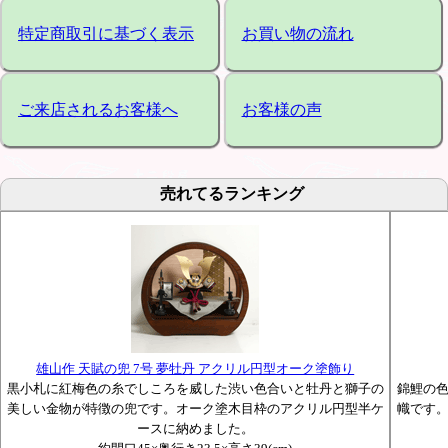
特定商取引に基づく表示
お買い物の流れ
ご来店されるお客様へ
お客様の声
売れてるランキング
雄山作 天賦の兜 7号 夢牡丹 アクリル円型オーク塗飾り
黒小札に紅梅色の糸でしころを威した渋い色合いと牡丹と獅子の
錦鯉の
美しい金物が特徴の兜です。オーク塗木目枠のアクリル円型半ケ
幟です
ースに納めました。