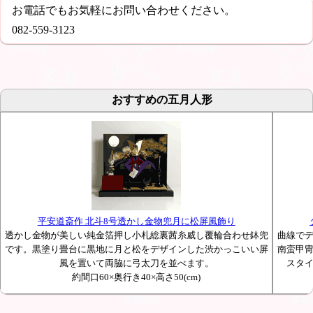
お電話でもお気軽にお問い合わせください。
082-559-3123
おすすめの五月人形
平安道斎作 北斗8号透かし金物兜月に松屏風飾り
透かし金物が美しい純金箔押し小札総裏茜糸威し覆輪合わせ鉢兜
曲線で
です。黒塗り畳台に黒地に月と松をデザインした渋かっこいい屏
南蛮甲
風を置いて両脇に弓太刀を並べます。
スタ
約間口60×奥行き40×高さ50(cm)