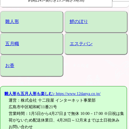
約間口45×奥行き23.5×高さ39(cm)
雛人形
鯉のぼり
五月幟
エステバン
お香
雛人形も五月人形も楽しむ♪
https://www.12danya.co.jp/
運営：株式会社 十二段屋 インターネット事業部
広島市中区昭和町11番21号
営業時間：1月5日から4月27日まで無休 10:00－17:00 ※日祝は集
荷がないため配送休業日、4月28日～12月末までは土日祝休み
お問い合わせ