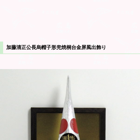
加藤清正公長烏帽子形兜焼桐台金屏風出飾り