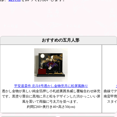
おすすめの五月人形
平安道斎作 北斗8号透かし金物兜月に松屏風飾り
透かし金物が美しい純金箔押し小札総裏茜糸威し覆輪合わせ鉢兜
曲線で
です。黒塗り畳台に黒地に月と松をデザインした渋かっこいい屏
南蛮甲
風を置いて両脇に弓太刀を並べます。
スタ
約間口60×奥行き40×高さ50(cm)