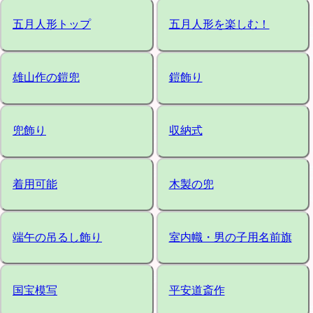
五月人形トップ
五月人形を楽しむ！
雄山作の鎧兜
鎧飾り
兜飾り
収納式
着用可能
木製の兜
端午の吊るし飾り
室内幟・男の子用名前旗
国宝模写
平安道斎作