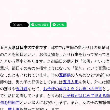
五月人形は日本の文化です
- 日本では季節の変わり目の祝祭日
のことを節日といい、お供え物をしたり行事を行って祝ってき
たという歴史があります。この節日の供え物『節供』という言
葉が、節日そのものを指すようになって『節句』という言葉に
なったともいわれています。その
五節供
のうちのひとつ端午の
節句は、男の子の節供として内には
五月人形
を飾り、外には鯉
のぼりや
五月幟
をたて、
お子様の成長を喜ぶお祝いの行事
とし
て生活に定着しています。とりわけ
お子様がはじめて迎える節
句を初節句
といい盛大にお祝いします。また、女の子の初節句
は、
雛人形
を飾ってお祝いします。