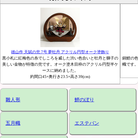
雄山作 天賦の兜 7号 夢牡丹 アクリル円型オーク塗飾り
黒小札に紅梅色の糸でしころを威した渋い色合いと牡丹と獅子の
錦鯉の
美しい金物が特徴の兜です。オーク塗木目枠のアクリル円型半ケ
幟です
ースに納めました。
約間口45×奥行き23.5×高さ39(cm)
雛人形
鯉のぼり
五月幟
エステバン