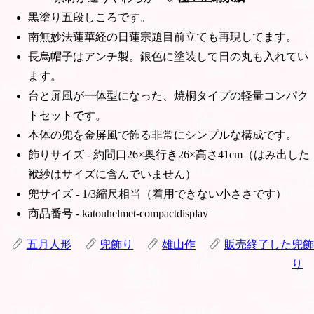
黒塗り五段しころです。
南無妙法蓮華経の日蓮宗題目前立ても再現してます。
長烏帽子はアンチ製。銀色に塗装して日の丸も入れてい
ます。
台と屏風が一体型になった、焼桐タイプの軽量コンパク
トセットです。
本体の兜を金屏風で飾る非常にシンプルな構成です。
飾りサイズ - 約間口26×奥行き26×高さ41cm（はみ出した
袱紗はサイズに含んでいません）
兜サイズ - 1/3縮尺相当（着用できない小ささです）
商品番号 - katouhelmet-compactdisplay
五月人形
兜飾り
雄山作
販売終了した兜飾
り