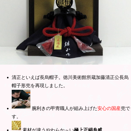
清正といえば長烏帽子。徳川美術館所蔵加藤清正公長烏
帽子形兜を再現しました。
腕利きの甲冑職人が組み上げた
安心の国産
兜で
す。
素材が違うやわらか～い
極上正絹糸威