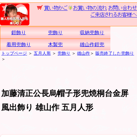
鎧飾り
兜飾り
収納兜飾り
着用兜飾り
木製兜
雄山作鎧兜
トップページ
＞
五月人形
＞
兜飾り
＞
雄山作
＞
販売終了した兜飾り
＞
加藤清正公長烏帽子形兜焼桐台金屏
風出飾り 雄山作 五月人形