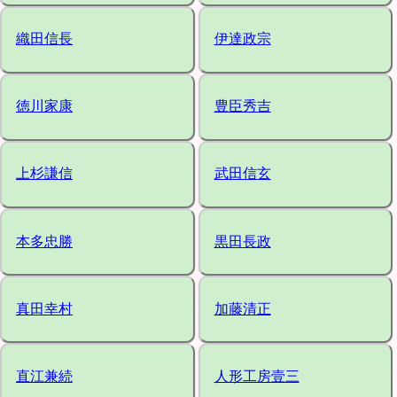
織田信長
伊達政宗
徳川家康
豊臣秀吉
上杉謙信
武田信玄
本多忠勝
黒田長政
真田幸村
加藤清正
直江兼続
人形工房壹三