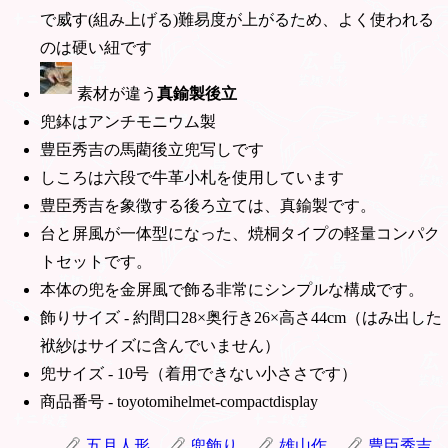
で威す(組み上げる)難易度が上がるため、よく使われる
のは硬い紐です
素材が違う
真鍮製後立
兜鉢はアンチモニウム製
豊臣秀吉の馬藺後立兜写しです
しころは六段で牛革小札を使用しています
豊臣秀吉を象徴する後ろ立ては、真鍮製です。
台と屏風が一体型になった、焼桐タイプの軽量コンパク
トセットです。
本体の兜を金屏風で飾る非常にシンプルな構成です。
飾りサイズ - 約間口28×奥行き26×高さ44cm（はみ出した
袱紗はサイズに含んでいません）
兜サイズ - 10号（着用できない小ささです）
商品番号 - toyotomihelmet-compactdisplay
五月人形
兜飾り
雄山作
豊臣秀吉