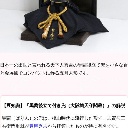
日本一の出世と言われる天下人秀吉の馬藺後立て兜を小さな台
と金屏風でコンパクトに飾る五月人形です。
【豆知識】『馬藺後立て付き兜（大阪城天守閣蔵）』の解説
馬藺（ばりん）の兜は、桃山時代に流行した形で、志賀与三
右衛門重就が
豊臣秀吉
から拝領したものが特に有名です。