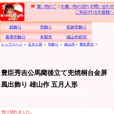
鎧飾り
兜飾り
収納兜飾り
着用兜飾り
木製兜
雄山作鎧兜
トップページ
＞
五月人形
＞
兜飾り
＞
雄山作
＞
豊臣秀吉
＞
豊臣秀吉公馬藺後立て兜焼桐台金屏
風出飾り 雄山作 五月人形
売り切れました。