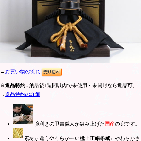
→
お買い物の流れ
売り切れ
※
返品特約
- 納品後1週間以内で未使用・未開封なら返品可。
→
返品特約の詳細
腕利きの甲冑職人が組み上げた
国産
の兜です。
素材が違うやわらか～い
極上正絹糸威
←やわらかさ