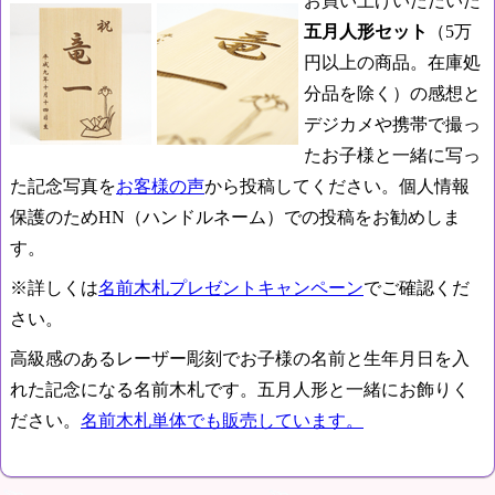
お買い上げいただいた
五月人形セット
（5万
円以上の商品。在庫処
分品を除く）の感想と
デジカメや携帯で撮っ
たお子様と一緒に写っ
た記念写真を
お客様の声
から投稿してください。個人情報
保護のためHN（ハンドルネーム）での投稿をお勧めしま
す。
※詳しくは
名前木札プレゼントキャンペーン
でご確認くだ
さい。
高級感のあるレーザー彫刻でお子様の名前と生年月日を入
れた記念になる名前木札です。五月人形と一緒にお飾りく
ださい。
名前木札単体でも販売しています。