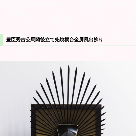
豊臣秀吉公馬藺後立て兜焼桐台金屏風出飾り