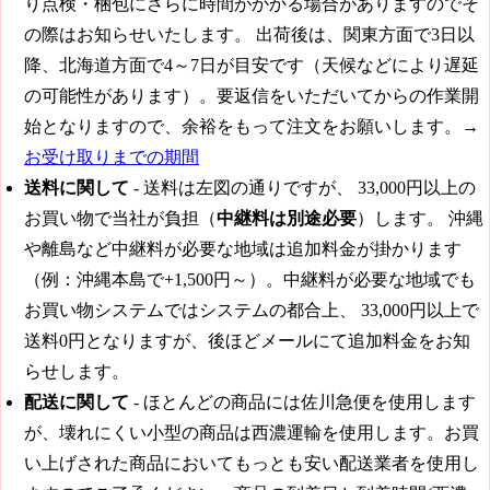
り点検・梱包にさらに時間がかかる場合がありますのでそ
の際はお知らせいたします。 出荷後は、関東方面で3日以
降、北海道方面で4～7日が目安です（天候などにより遅延
の可能性があります）。要返信をいただいてからの作業開
始となりますので、余裕をもって注文をお願いします。→
お受け取りまでの期間
送料に関して
- 送料は左図の通りですが、
33,000円
以上の
お買い物で当社が負担（
中継料は別途必要
）します。 沖縄
や離島など中継料が必要な地域は追加料金が掛かります
（例：沖縄本島で+1,500円～）。中継料が必要な地域でも
お買い物システムではシステムの都合上、
33,000円
以上で
送料0円となりますが、後ほどメールにて追加料金をお知
らせします。
配送に関して
- ほとんどの商品には佐川急便を使用します
が、壊れにくい小型の商品は西濃運輸を使用します。お買
い上げされた商品においてもっとも安い配送業者を使用し