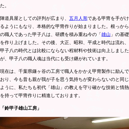
た。
陣道具屋としての評判が広まり、
五月人形
である甲冑を手がけ
るようにもなり、本格的な甲冑作りが始まりました。根っから
の職人であった甲子八は、研鑽を積み重ね今の「
雄山
」の基礎
を作り上げました。その後、大正、昭和、平成と時代は流れ、
甲子八の時代とは比較にならない程材料や技術は向上しました
が、甲子八の職人魂は当代にも受け継がれています。
現在は、千葉県鎌ヶ谷の工房で職人をかかえ甲冑製作に励んで
おり、今も昔も親が我が子を思う気持ちが変わらないのと同じ
ように、私たちも初代「雄山」の教えを守り確かな技術と情熱
を持って甲冑作りに精進しております。
「鈴甲子雄山工房」