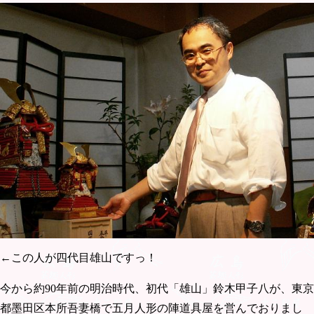
←この人が四代目雄山ですっ！
今から約90年前の明治時代、初代「雄山」鈴木甲子八が、東京
都墨田区本所吾妻橋で五月人形の陣道具屋を営んでおりまし