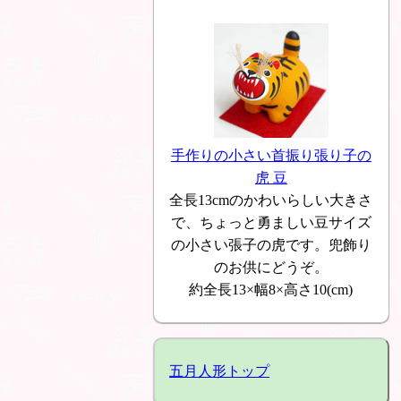
手作りの小さい首振り張り子の
虎 豆
全長13cmのかわいらしい大きさ
で、ちょっと勇ましい豆サイズ
の小さい張子の虎です。兜飾り
のお供にどうぞ。
約全長13×幅8×高さ10(cm)
五月人形トップ