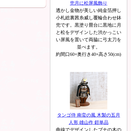
兜月に松屏風飾り
透かし金物が美しい純金箔押し
小札総裏茜糸威し覆輪合わせ鉢
兜です。黒塗り畳台に黒地に月
と松をデザインした渋かっこい
い屏風を置いて両脇に弓太刀を
並べます。
約間口60×奥行き40×高さ50(cm)
タンゴ侍 南蛮の風 木製の五月
人形 雄山作 鎧単品
曲線でデザインしたブナの木の