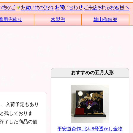
着用兜飾り
木製兜
雄山作鎧兜
おすすめの五月人形
く、入荷予定もあり
と残しておりま
終了した商品の価
平安道斎作 北斗8号透かし金物