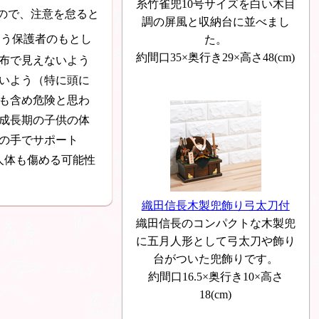
糸竹雀兜10号サイズを白い木目
ので、注意を怠ると
調の屏風と収納台に並べまし
よう保護者のもとし
た。
約間口35×奥行き29×高さ48(cm)
布で見えないよう
いよう（特に頭に
も含め危険と思わ
成長期の子供の体
の手でサポート
人体も傷める可能性
織田信長木製兜飾り弓太刀付
織田信長のコンパクトな木製兜
に五月人形として弓太刀や飾り
台がついた兜飾りです。
約間口16.5×奥行き10×高さ
18(cm)