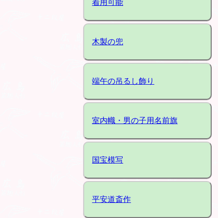
着用可能
木製の兜
端午の吊るし飾り
室内幟・男の子用名前旗
国宝模写
平安道斎作