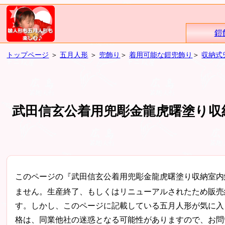
鎧
トップページ
＞
五月人形
＞
兜飾り
＞
着用可能な鎧兜飾り
＞
収納式
武田信玄公着用兜彫金龍虎曙塗り収
このページの『武田信玄公着用兜彫金龍虎曙塗り収納室内
ません。生産終了、もしくはリニューアルされたため販売
す。しかし、このページに記載している五月人形が気に入
格は、同業他社の迷惑となる可能性がありますので、お問