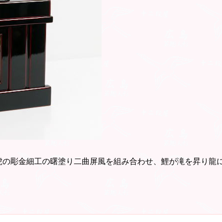
虎の彫金細工の曙塗り二曲屏風を組み合わせ、鯉が滝を昇り龍