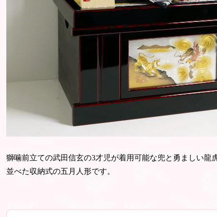
獅噛前立ての武田信玄の3才児が着用可能な兜と勇ましい龍
並べた収納式の五月人形です。