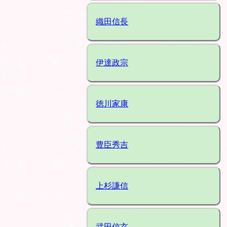
織田信長
伊達政宗
徳川家康
豊臣秀吉
上杉謙信
武田信玄