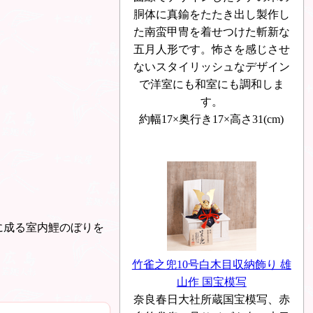
胴体に真鍮をたたき出し製作し
た南蛮甲冑を着せつけた斬新な
五月人形です。怖さを感じさせ
ないスタイリッシュなデザイン
で洋室にも和室にも調和しま
す。
約幅17×奥行き17×高さ31(cm)
に成る室内鯉のぼりを
竹雀之兜10号白木目収納飾り 雄
山作 国宝模写
奈良春日大社所蔵国宝模写、赤