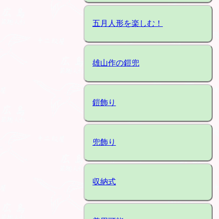
五月人形を楽しむ！
雄山作の鎧兜
鎧飾り
兜飾り
収納式