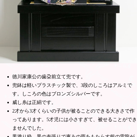
徳川家康公の歯朶前立て兜です。
兜鉢は軽いプラスチック製で、3段のしころはアルミで
す。しころの色はブロンズシルバーです。
威し糸は正絹です。
2才から3才くらいの子供が被ることのできる大きさで作
ってあります。5才児には小さすぎて、被せることができ
ませんでした。
黒塗り枠、黒の布張りで恵みの雨をもたらす銀の雷龍が