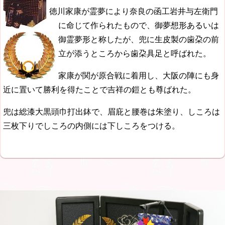
徳川家康が霊夢により奈良の函工岩井与左衛門
に命じて作られたもので、御夢想形あるいは
御霊夢形と称したが、兜に生皮製の歯朶の前
立が添うところから歯朶具足と呼ばれた。
家康が関が原合戦に着用し、大阪の陣にも身
近に置いて勝利を得たことで吉祥の鎧とも尊ばれた。
兜は総漆大黒頭巾打出鉢で、眉庇と腰巻は朱塗り、しころは
三枚下りでしころの内側には下しころをつける。