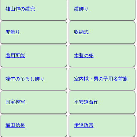
雄山作の鎧兜
鎧飾り
兜飾り
収納式
着用可能
木製の兜
端午の吊るし飾り
室内幟・男の子用名前旗
国宝模写
平安道斎作
織田信長
伊達政宗