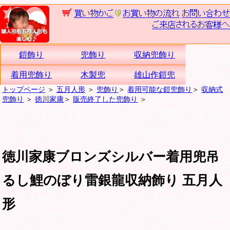
鎧飾り
兜飾り
収納兜飾り
着用兜飾り
木製兜
雄山作鎧兜
トップページ
＞
五月人形
＞
兜飾り
＞
着用可能な鎧兜飾り
＞
収納式
兜飾り
＞
徳川家康
＞
販売終了した兜飾り
＞
徳川家康ブロンズシルバー着用兜吊
るし鯉のぼり雷銀龍収納飾り 五月人
形