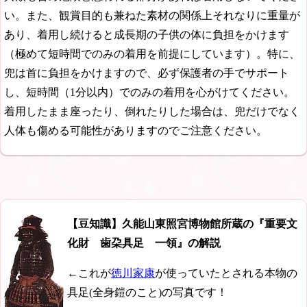
い。また、観賞目的も兼ねた素材の関係上それなりに重量が
あり、着用し続けると成長期の子供の体に負担をかけます
（極めて短時間でのみの着用を前提にしています）。特に、
兜は首に負担をかけますので、必ず保護者の手でサポート
し、短時間（1分以内）でのみの着用を心がけてください。
着用したまま座ったり、倒れたりした場合は、兜だけでなく
人体も傷める可能性がありますのでご注意ください。
【豆知識】久能山東照宮博物館所蔵の『重要文
化財 歯朶具足 一領』の解説
←これが
徳川家康
が使っていたとされる本物の
具足(全身鎧のこと)の写真です！