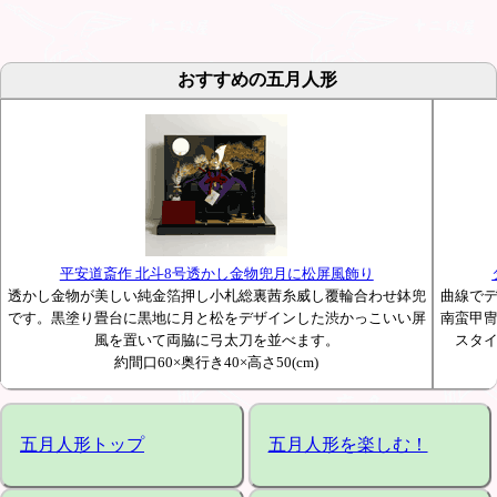
おすすめの五月人形
平安道斎作 北斗8号透かし金物兜月に松屏風飾り
透かし金物が美しい純金箔押し小札総裏茜糸威し覆輪合わせ鉢兜
曲線で
です。黒塗り畳台に黒地に月と松をデザインした渋かっこいい屏
南蛮甲
風を置いて両脇に弓太刀を並べます。
スタ
約間口60×奥行き40×高さ50(cm)
五月人形トップ
五月人形を楽しむ！