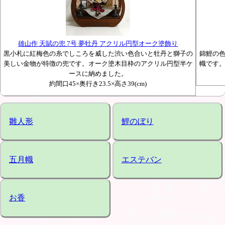
雄山作 天賦の兜 7号 夢牡丹 アクリル円型オーク塗飾り
黒小札に紅梅色の糸でしころを威した渋い色合いと牡丹と獅子の
錦鯉の
美しい金物が特徴の兜です。オーク塗木目枠のアクリル円型半ケ
幟です
ースに納めました。
約間口45×奥行き23.5×高さ39(cm)
雛人形
鯉のぼり
五月幟
エステバン
お香