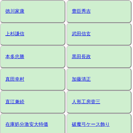
徳川家康
豊臣秀吉
上杉謙信
武田信玄
本多忠勝
黒田長政
真田幸村
加藤清正
直江兼続
人形工房壹三
在庫処分激安大特価
破魔弓ケース飾り