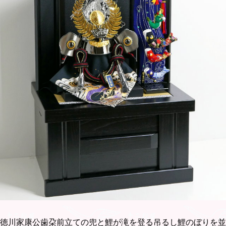
徳川家康公歯朶前立ての兜と鯉が滝を登る吊るし鯉のぼりを並