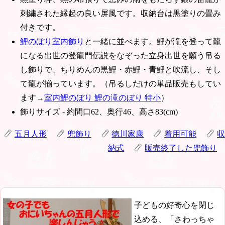
刺繍された縁起の良い屏風です。収納台は黒塗りの畳み
付きです。
鯉のぼり室内飾り
と一緒に並べます。鯉が滝を登って龍
になる出世の登龍門伝説をなぞった立身出世を願う吊る
し飾りで、ちりめんの黒鯉・赤鯉・青鯉と吹流し、そし
て龍が揃っています。（吊るしだけの単品販売もしてい
ます→
室内鯉のぼり 鯉の滝のぼり 特小
）
飾りサイズ - 約間口62、奥行46、高さ83(cm)
五月人形
兜飾り
徳川家康
着用可能
収
納式
販売終了した兜飾り
子どもの好奇心を閉じ
込める、「さわっちゃ