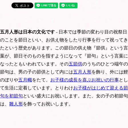
五月人形は日本の文化です
- 日本では季節の変わり目の祝祭日
のことを節日といい、お供え物をしたり行事を行って祝ってき
たという歴史があります。この節日の供え物『節供』という言
葉が、節日そのものを指すようになって『節句』という言葉に
なったともいわれています。その
五節供
のうちのひとつ端午の
節句は、男の子の節供として内には
五月人形
を飾り、外には鯉
のぼりや
五月幟
をたて、
お子様の成長を喜ぶお祝いの行事
とし
て生活に定着しています。とりわけ
お子様がはじめて迎える節
句を初節句
といい盛大にお祝いします。また、女の子の初節句
は、
雛人形
を飾ってお祝いします。